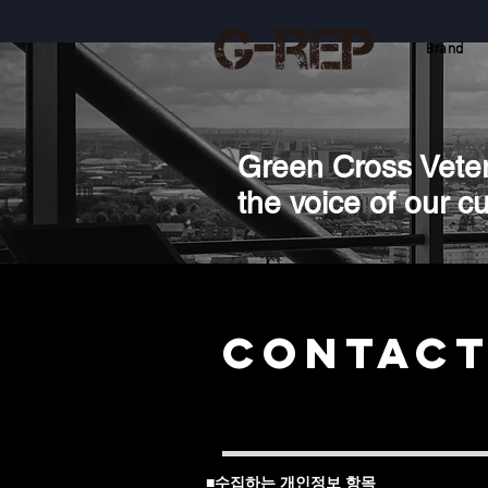
Brand
Green Cross Veter
the voice of our c
Contact
■수집하는 개인정보 항목