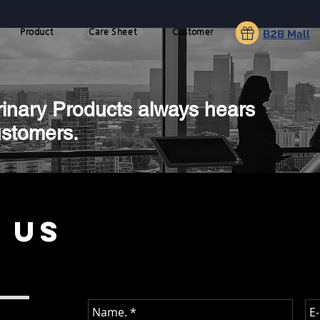
2
Product
Care Sheet
Customer
B
B Mall
inary Products always hears
ustomers.
 Us